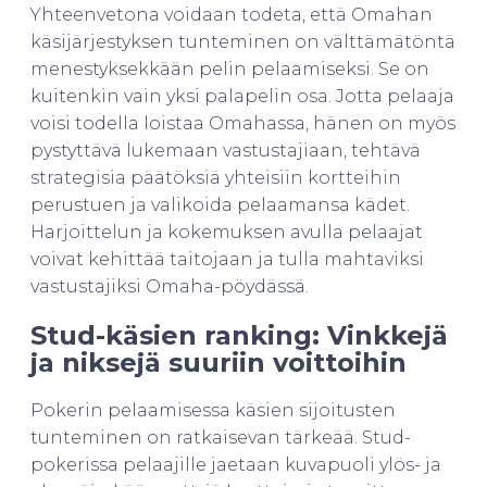
Yhteenvetona voidaan todeta, että Omahan
käsijärjestyksen tunteminen on välttämätöntä
menestyksekkään pelin pelaamiseksi. Se on
kuitenkin vain yksi palapelin osa. Jotta pelaaja
voisi todella loistaa Omahassa, hänen on myös
pystyttävä lukemaan vastustajiaan, tehtävä
strategisia päätöksiä yhteisiin kortteihin
perustuen ja valikoida pelaamansa kädet.
Harjoittelun ja kokemuksen avulla pelaajat
voivat kehittää taitojaan ja tulla mahtaviksi
vastustajiksi Omaha-pöydässä.
Stud-käsien ranking: Vinkkejä
ja niksejä suuriin voittoihin
Pokerin pelaamisessa käsien sijoitusten
tunteminen on ratkaisevan tärkeää. Stud-
pokerissa pelaajille jaetaan kuvapuoli ylös- ja