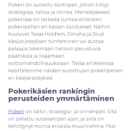
Pokeri on suosittu korttipeli, johon liittyy
strategiaa, taitoa ja onnea. Menestyäksesi
pokerissa on tärkeää tuntea erilaisten
pokeripelien eri käsien sijoitukset. Näihin
kuuluvat Texas Hold'em, Omaha ja Stud.
Käsijärjestyksen tunteminen voi auttaa
pelaajia tekemään tietoon perustuvia
päätöksiä ja lisäämään
voittomahdollisuuksiaan. Tässä artikkelissa
käsittelemme näiden suosittujen pokeripelien
eri käsijärjestyksiä.
Pokerikäsien rankingin
perusteiden ymmärtäminen
Pokeri
on taito-, strategia- ja onnenpeli. Sitä
on pelattu vuosisatojen ajan, ja siitä on
kehittynyt monia erilaisia muunnelmia. Yksi