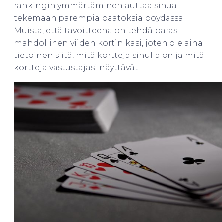
rankingin ymmärtäminen auttaa sinua
tekemään parempia päätöksiä pöydässä.
Muista, että tavoitteena on tehdä paras
mahdollinen viiden kortin käsi, joten ole aina
tietoinen siitä, mitä kortteja sinulla on ja mitä
kortteja vastustajasi näyttävät.