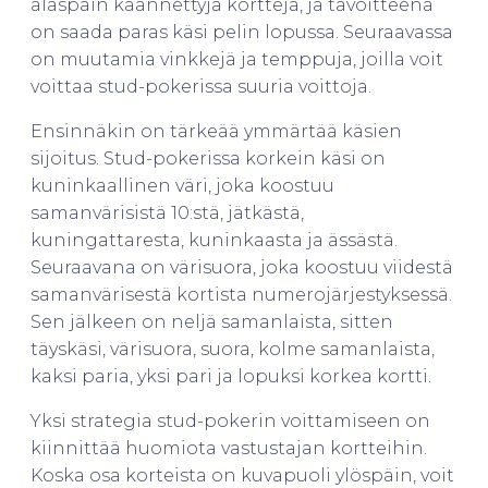
alaspäin käännettyjä kortteja, ja tavoitteena
on saada paras käsi pelin lopussa. Seuraavassa
on muutamia vinkkejä ja temppuja, joilla voit
voittaa stud-pokerissa suuria voittoja.
Ensinnäkin on tärkeää ymmärtää käsien
sijoitus. Stud-pokerissa korkein käsi on
kuninkaallinen väri, joka koostuu
samanvärisistä 10:stä, jätkästä,
kuningattaresta, kuninkaasta ja ässästä.
Seuraavana on värisuora, joka koostuu viidestä
samanvärisestä kortista numerojärjestyksessä.
Sen jälkeen on neljä samanlaista, sitten
täyskäsi, värisuora, suora, kolme samanlaista,
kaksi paria, yksi pari ja lopuksi korkea kortti.
Yksi strategia stud-pokerin voittamiseen on
kiinnittää huomiota vastustajan kortteihin.
Koska osa korteista on kuvapuoli ylöspäin, voit