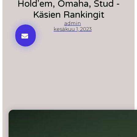
Hold'em, Omaha, Stud -
Käsien Rankingit
admin
kesäkuu 1, 2023