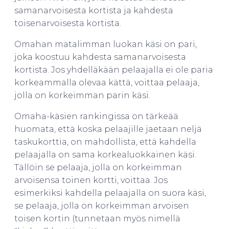
samanarvoisesta kortista ja kahdesta
toisenarvoisesta kortista.
Omahan matalimman luokan käsi on pari,
joka koostuu kahdesta samanarvoisesta
kortista. Jos yhdelläkään pelaajalla ei ole paria
korkeammalla olevaa kättä, voittaa pelaaja,
jolla on korkeimman parin käsi.
Omaha-käsien rankingissa on tärkeää
huomata, että koska pelaajille jaetaan neljä
taskukorttia, on mahdollista, että kahdella
pelaajalla on sama korkealuokkainen käsi.
Tällöin se pelaaja, jolla on korkeimman
arvoisensa toinen kortti, voittaa. Jos
esimerkiksi kahdella pelaajalla on suora käsi,
se pelaaja, jolla on korkeimman arvoisen
toisen kortin (tunnetaan myös nimellä