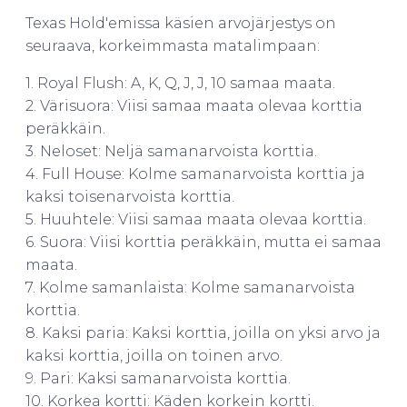
Texas Hold'emissa käsien arvojärjestys on
seuraava, korkeimmasta matalimpaan:
1. Royal Flush: A, K, Q, J, J, 10 samaa maata.
2. Värisuora: Viisi samaa maata olevaa korttia
peräkkäin.
3. Neloset: Neljä samanarvoista korttia.
4. Full House: Kolme samanarvoista korttia ja
kaksi toisenarvoista korttia.
5. Huuhtele: Viisi samaa maata olevaa korttia.
6. Suora: Viisi korttia peräkkäin, mutta ei samaa
maata.
7. Kolme samanlaista: Kolme samanarvoista
korttia.
8. Kaksi paria: Kaksi korttia, joilla on yksi arvo ja
kaksi korttia, joilla on toinen arvo.
9. Pari: Kaksi samanarvoista korttia.
10. Korkea kortti: Käden korkein kortti.