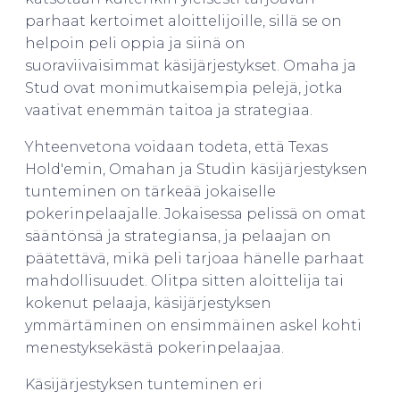
parhaat kertoimet aloittelijoille, sillä se on
helpoin peli oppia ja siinä on
suoraviivaisimmat käsijärjestykset. Omaha ja
Stud ovat monimutkaisempia pelejä, jotka
vaativat enemmän taitoa ja strategiaa.
Yhteenvetona voidaan todeta, että Texas
Hold'emin, Omahan ja Studin käsijärjestyksen
tunteminen on tärkeää jokaiselle
pokerinpelaajalle. Jokaisessa pelissä on omat
sääntönsä ja strategiansa, ja pelaajan on
päätettävä, mikä peli tarjoaa hänelle parhaat
mahdollisuudet. Olitpa sitten aloittelija tai
kokenut pelaaja, käsijärjestyksen
ymmärtäminen on ensimmäinen askel kohti
menestyksekästä pokerinpelaajaa.
Käsijärjestyksen tunteminen eri