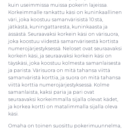
kuin useimmissa muissa pokerin lajeissa.
Korkeimmalle rankattu käsi on kuninkaallinen
väri, joka koostuu samanvärisistä 10:stä,
jätkästä, kuningattaresta, kuninkaasta ja
ässästä. Seuraavaksi korkein käsi on värisuora,
joka koostuu viidestä samanvärisestä kortista
numerojärjestyksessä. Neloset ovat seuraavaksi
korkein käsi, ja seuraavaksi korkein käsi on
täyskäsi, joka koostuu kolmesta samanlaisesta
ja parista. Värisuora on mitä tahansa viittä
samanväristä korttia, ja suora on mitä tahansa
viittä korttia numerojärjestyksessä. Kolme
samanlaista, kaksi paria ja pari ovat
seuraavaksi korkeimmalla sijalla olevat kädet,
ja korkea kortti on matalimmalla sijalla oleva
käsi.
Omaha on toinen suosittu pokerimuunnelma,