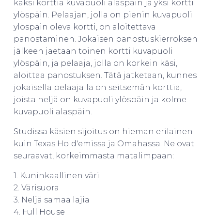
kaksi korttia kuvapuoli alaspäin ja yksi kortti
ylöspäin. Pelaajan, jolla on pienin kuvapuoli
ylöspäin oleva kortti, on aloitettava
panostaminen. Jokaisen panostuskierroksen
jälkeen jaetaan toinen kortti kuvapuoli
ylöspäin, ja pelaaja, jolla on korkein käsi,
aloittaa panostuksen. Tätä jatketaan, kunnes
jokaisella pelaajalla on seitsemän korttia,
joista neljä on kuvapuoli ylöspäin ja kolme
kuvapuoli alaspäin.
Studissa käsien sijoitus on hieman erilainen
kuin Texas Hold'emissa ja Omahassa. Ne ovat
seuraavat, korkeimmasta matalimpaan:
1. Kuninkaallinen väri
2. Värisuora
3. Neljä samaa lajia
4. Full House