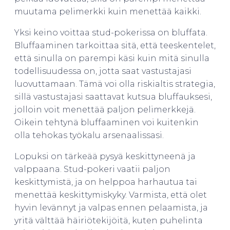
muutama pelimerkki kuin menettää kaikki.
Yksi keino voittaa stud-pokerissa on bluffata.
Bluffaaminen tarkoittaa sitä, että teeskentelet,
että sinulla on parempi käsi kuin mitä sinulla
todellisuudessa on, jotta saat vastustajasi
luovuttamaan. Tämä voi olla riskialtis strategia,
sillä vastustajasi saattavat kutsua bluffauksesi,
jolloin voit menettää paljon pelimerkkejä.
Oikein tehtynä bluffaaminen voi kuitenkin
olla tehokas työkalu arsenaalissasi.
Lopuksi on tärkeää pysyä keskittyneenä ja
valppaana. Stud-pokeri vaatii paljon
keskittymistä, ja on helppoa harhautua tai
menettää keskittymiskyky. Varmista, että olet
hyvin levännyt ja valpas ennen pelaamista, ja
yritä välttää häiriötekijöitä, kuten puhelinta