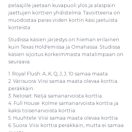
pelaajille jaetaan kuvapuoli ylös ja alaspäin
jaettujen korttien yhdistelmä. Tavoitteena on
muodostaa paras viiden kortin käsi jaetuista
korteista.
Studissa käsien järjestys on hieman erilainen
kuin Texas Hold'emissa ja Omahassa. Studissa
käsien sijoitus korkeimmasta matalimpaan on
seuraava:
1. Royal Flush: A, K, Q, J, J, 10 samaa maata.
2. Värisuora: Viisi samaa maata olevaa korttia
peräkkäin.
3. Neloset: Neljä samanarvoista korttia.
4. Full House: Kolme samanarvoista korttia ja
kaksi toisenarvoista korttia.
5. Huuhtele: Viisi samaa maata olevaa korttia.
6. Suora: Viisi korttia peräkkäin, mutta ei samaa