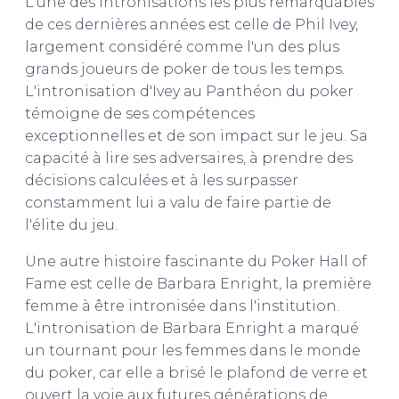
L'une des intronisations les plus remarquables
de ces dernières années est celle de Phil Ivey,
largement considéré comme l'un des plus
grands joueurs de poker de tous les temps.
L'intronisation d'Ivey au Panthéon du poker
témoigne de ses compétences
exceptionnelles et de son impact sur le jeu. Sa
capacité à lire ses adversaires, à prendre des
décisions calculées et à les surpasser
constamment lui a valu de faire partie de
l'élite du jeu.
Une autre histoire fascinante du Poker Hall of
Fame est celle de Barbara Enright, la première
femme à être intronisée dans l'institution.
L'intronisation de Barbara Enright a marqué
un tournant pour les femmes dans le monde
du poker, car elle a brisé le plafond de verre et
ouvert la voie aux futures générations de