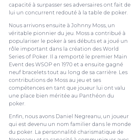
capacité à surpasser ses adversaires ont fait de
lui un concurrent redouté à la table de poker.
Nous arrivons ensuite à Johnny Moss, un
véritable pionnier du jeu. Moss a contribué à
populariser le poker à ses débuts et a joué un
rôle important dans la création des World
Series of Poker. Il a remporté le premier Main
Event des WSOP en 1970 et a ensuite gagné
neuf bracelets tout au long de sa carrière. Les
contributions de Moss au jeu et ses
compétences en tant que joueur lui ont valu
une place bien méritée au Panthéon du
poker.
Enfin, nous avons Daniel Negreanu, un joueur
qui est devenu un nom familier dans le monde
du poker. La personnalité charismatique de
Negreanu et sa capacité à communiquer avec