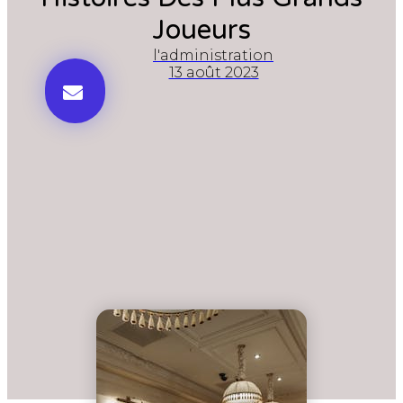
Joueurs
l'administration
13 août 2023