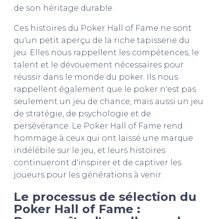
de son héritage durable.
Ces histoires du Poker Hall of Fame ne sont
qu'un petit aperçu de la riche tapisserie du
jeu. Elles nous rappellent les compétences, le
talent et le dévouement nécessaires pour
réussir dans le monde du poker. Ils nous
rappellent également que le poker n'est pas
seulement un jeu de chance, mais aussi un jeu
de stratégie, de psychologie et de
persévérance. Le Poker Hall of Fame rend
hommage à ceux qui ont laissé une marque
indélébile sur le jeu, et leurs histoires
continueront d'inspirer et de captiver les
joueurs pour les générations à venir.
Le processus de sélection du
Poker Hall of Fame :