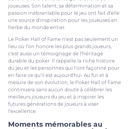
joueuses. Son talent, sa détermination et sa
passion inébranlable pour le jeu ont fait d'elle
une source d'inspiration pour les joueuses en
herbe du monde entier.
Le Poker Hall of Fame n'est pas seulement un
lieu où l'on honore les plus grands joueurs,
c'est aussi un témoignage de l'héritage
durable du poker. Il rappelle la riche histoire
du jeu et les personnes qui l'ont façonné pour
en faire ce qu'il est aujourd'hui. Au fur et à
mesure de son évolution, le Poker Hall of Fame
continuera sans aucun doute à célébrer les
meilleurs joueurs du jeu et à inspirer les
futures générations de joueurs à viser
l'excellence.
Moments mémorables au