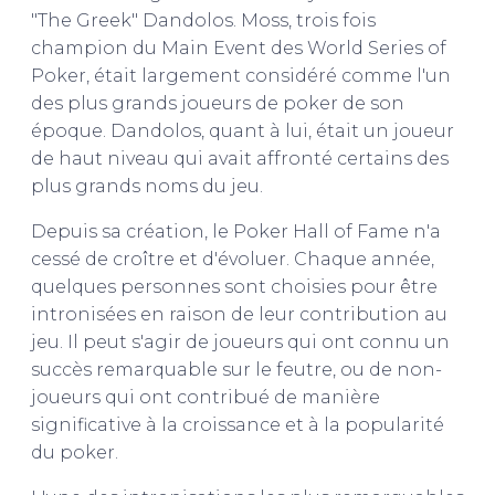
"The Greek" Dandolos. Moss, trois fois
champion du Main Event des World Series of
Poker, était largement considéré comme l'un
des plus grands joueurs de poker de son
époque. Dandolos, quant à lui, était un joueur
de haut niveau qui avait affronté certains des
plus grands noms du jeu.
Depuis sa création, le Poker Hall of Fame n'a
cessé de croître et d'évoluer. Chaque année,
quelques personnes sont choisies pour être
intronisées en raison de leur contribution au
jeu. Il peut s'agir de joueurs qui ont connu un
succès remarquable sur le feutre, ou de non-
joueurs qui ont contribué de manière
significative à la croissance et à la popularité
du poker.