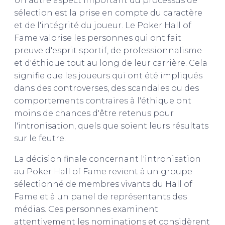
Un autre aspect important du processus de
sélection est la prise en compte du caractère
et de l'intégrité du joueur. Le Poker Hall of
Fame valorise les personnes qui ont fait
preuve d'esprit sportif, de professionnalisme
et d'éthique tout au long de leur carrière. Cela
signifie que les joueurs qui ont été impliqués
dans des controverses, des scandales ou des
comportements contraires à l'éthique ont
moins de chances d'être retenus pour
l'intronisation, quels que soient leurs résultats
sur le feutre.
La décision finale concernant l'intronisation
au Poker Hall of Fame revient à un groupe
sélectionné de membres vivants du Hall of
Fame et à un panel de représentants des
médias. Ces personnes examinent
attentivement les nominations et considèrent