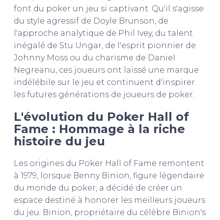
font du poker un jeu si captivant. Qu'il s'agisse
du style agressif de Doyle Brunson, de
l'approche analytique de Phil Ivey, du talent
inégalé de Stu Ungar, de l'esprit pionnier de
Johnny Moss ou du charisme de Daniel
Negreanu, ces joueurs ont laissé une marque
indélébile sur le jeu et continuent d'inspirer
les futures générations de joueurs de poker.
L'évolution du Poker Hall of
Fame : Hommage à la riche
histoire du jeu
Les origines du Poker Hall of Fame remontent
à 1979, lorsque Benny Binion, figure légendaire
du monde du poker, a décidé de créer un
espace destiné à honorer les meilleurs joueurs
du jeu. Binion, propriétaire du célèbre Binion's