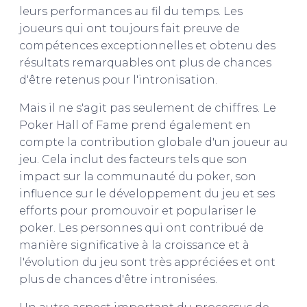
leurs performances au fil du temps. Les
joueurs qui ont toujours fait preuve de
compétences exceptionnelles et obtenu des
résultats remarquables ont plus de chances
d'être retenus pour l'intronisation.
Mais il ne s'agit pas seulement de chiffres. Le
Poker Hall of Fame prend également en
compte la contribution globale d'un joueur au
jeu. Cela inclut des facteurs tels que son
impact sur la communauté du poker, son
influence sur le développement du jeu et ses
efforts pour promouvoir et populariser le
poker. Les personnes qui ont contribué de
manière significative à la croissance et à
l'évolution du jeu sont très appréciées et ont
plus de chances d'être intronisées.