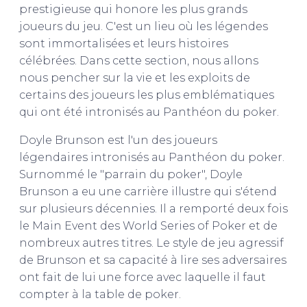
prestigieuse qui honore les plus grands
joueurs du jeu. C'est un lieu où les légendes
sont immortalisées et leurs histoires
célébrées. Dans cette section, nous allons
nous pencher sur la vie et les exploits de
certains des joueurs les plus emblématiques
qui ont été intronisés au Panthéon du poker.
Doyle Brunson est l'un des joueurs
légendaires intronisés au Panthéon du poker.
Surnommé le "parrain du poker", Doyle
Brunson a eu une carrière illustre qui s'étend
sur plusieurs décennies. Il a remporté deux fois
le Main Event des World Series of Poker et de
nombreux autres titres. Le style de jeu agressif
de Brunson et sa capacité à lire ses adversaires
ont fait de lui une force avec laquelle il faut
compter à la table de poker.