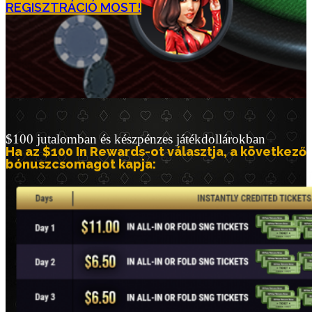
REGISZTRÁCIÓ MOST!
$100 jutalomban és készpénzes játékdollárokban
Ha az $100 In Rewards-ot választja, a következő
bónuszcsomagot kapja: