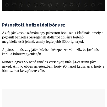
Párosított befizetési bónusz
Az új játékosok számára egy párosított bónuszt is kínálnak, amely a
jogosult befizetés összegének dollárról dollárra történő
megfeleltetését jelenti, amely legfeljebb $600-ig terjed.
A párosított összeg játék közben készpénzre változik, és jóváírásra
kerül a bónuszegyenlegén.
Minden egyes $5 nettó raké és versenydíj után $1-et írunk jóvá
neked. Ami jó ebben az egészben, hogy 90 napot kapsz arra, hogy a
bónuszokat készpénzre váltsd.