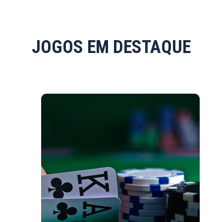
JOGOS EM DESTAQUE