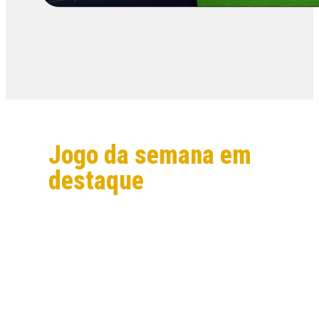
Jogo da semana em
destaque
O jogo em destaque desta semana
no GGPoker é o Online Casino
Blackjack! Temos um jogo para si,
quer seja um principiante ou um
profissional experiente. Com os
generosos bónus e promoções da
GGPoker, há ainda mais razões para
jogar! Então, do que está à espera?