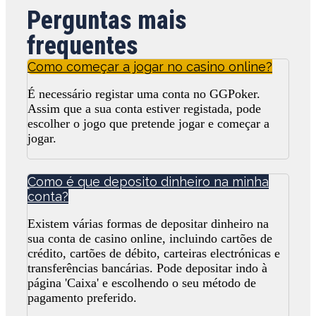
Perguntas mais
frequentes
Como começar a jogar no casino online?
É necessário registar uma conta no GGPoker.
Assim que a sua conta estiver registada, pode
escolher o jogo que pretende jogar e começar a
jogar.
Como é que deposito dinheiro na minha
conta?
Existem várias formas de depositar dinheiro na
sua conta de casino online, incluindo cartões de
crédito, cartões de débito, carteiras electrónicas e
transferências bancárias. Pode depositar indo à
página 'Caixa' e escolhendo o seu método de
pagamento preferido.