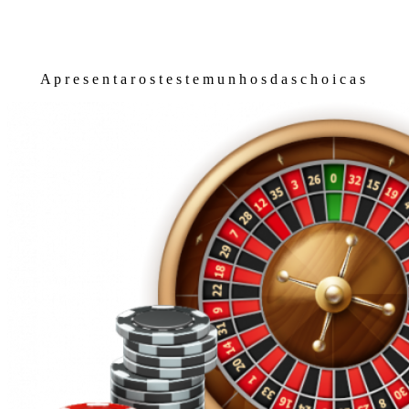
A p r e s e n t a r o s t e s t e m u n h o s d a s c h o i c a s