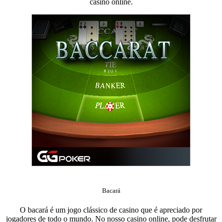
casino online.
Bacará
O bacará é um jogo clássico de casino que é apreciado por
jogadores de todo o mundo. No nosso casino online, pode desfrutar