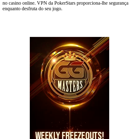
no casino online.
VPN da PokerStars
proporciona-lhe segurança
enquanto desfruta do seu jogo.