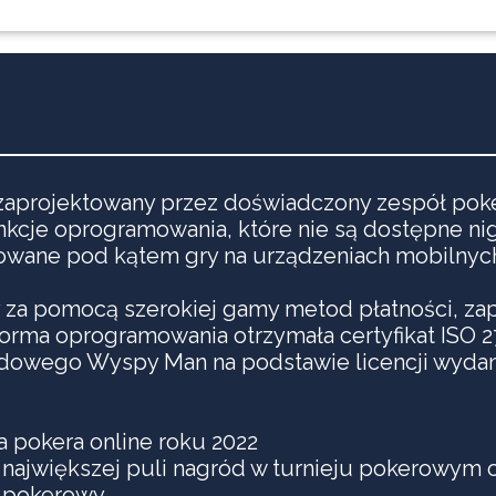
zaprojektowany przez doświadczony zespół poke
nkcje oprogramowania, które nie są dostępne nig
ne pod kątem gry na urządzeniach mobilnych i 
y za pomocą szerokiej gamy metod płatności, za
orma oprogramowania otrzymała certyfikat ISO 2
owego Wyspy Man na podstawie licencji wydan
 pokera online roku 2022
ajwiększej puli nagród w turnieju pokerowym o
r pokerowy